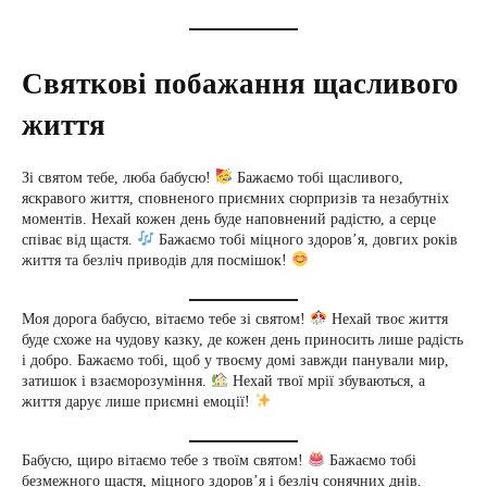
Святкові побажання щасливого
життя
Зі святом тебе, люба бабусю!
Бажаємо тобі щасливого,
яскравого життя, сповненого приємних сюрпризів та незабутніх
моментів. Нехай кожен день буде наповнений радістю, а серце
співає від щастя.
Бажаємо тобі міцного здоров’я, довгих років
життя та безліч приводів для посмішок!
Моя дорога бабусю, вітаємо тебе зі святом!
Нехай твоє життя
буде схоже на чудову казку, де кожен день приносить лише радість
і добро. Бажаємо тобі, щоб у твоєму домі завжди панували мир,
затишок і взаєморозуміння.
Нехай твої мрії збуваються, а
життя дарує лише приємні емоції!
Бабусю, щиро вітаємо тебе з твоїм святом!
Бажаємо тобі
безмежного щастя, міцного здоров’я і безліч сонячних днів.