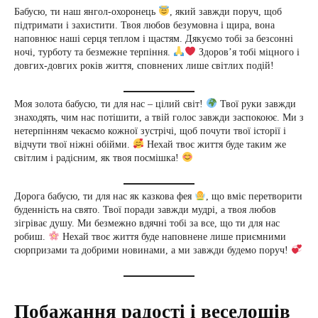
Бабусю, ти наш янгол-охоронець
, який завжди поруч, щоб
підтримати і захистити. Твоя любов безумовна і щира, вона
наповнює наші серця теплом і щастям. Дякуємо тобі за безсонні
ночі, турботу та безмежне терпіння.
Здоров’я тобі міцного і
довгих-довгих років життя, сповнених лише світлих подій!
Моя золота бабусю, ти для нас – цілий світ!
Твої руки завжди
знаходять, чим нас потішити, а твій голос завжди заспокоює. Ми з
нетерпінням чекаємо кожної зустрічі, щоб почути твої історії і
відчути твої ніжні обійми.
Нехай твоє життя буде таким же
світлим і радісним, як твоя посмішка!
Дорога бабусю, ти для нас як казкова фея
, що вміє перетворити
буденність на свято. Твої поради завжди мудрі, а твоя любов
зігріває душу. Ми безмежно вдячні тобі за все, що ти для нас
робиш.
Нехай твоє життя буде наповнене лише приємними
сюрпризами та добрими новинами, а ми завжди будемо поруч!
Побажання радості і веселощів