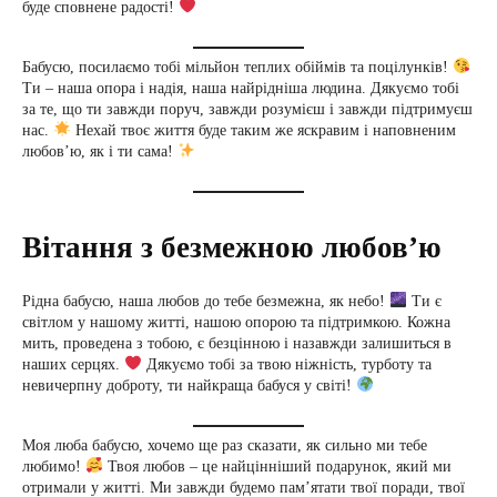
буде сповнене радості!
Бабусю, посилаємо тобі мільйон теплих обіймів та поцілунків!
Ти – наша опора і надія, наша найрідніша людина. Дякуємо тобі
за те, що ти завжди поруч, завжди розумієш і завжди підтримуєш
нас.
Нехай твоє життя буде таким же яскравим і наповненим
любов’ю, як і ти сама!
Вітання з безмежною любов’ю
Рідна бабусю, наша любов до тебе безмежна, як небо!
Ти є
світлом у нашому житті, нашою опорою та підтримкою. Кожна
мить, проведена з тобою, є безцінною і назавжди залишиться в
наших серцях.
Дякуємо тобі за твою ніжність, турботу та
невичерпну доброту, ти найкраща бабуся у світі!
Моя люба бабусю, хочемо ще раз сказати, як сильно ми тебе
любимо!
Твоя любов – це найцінніший подарунок, який ми
отримали у житті. Ми завжди будемо пам’ятати твої поради, твої