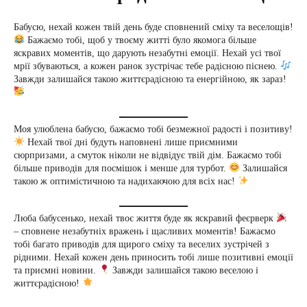
Бабусю, нехай кожен твій день буде сповнений сміху та веселощів!
Бажаємо тобі, щоб у твоєму житті було якомога більше
яскравих моментів, що дарують незабутні емоції. Нехай усі твої
мрії збуваються, а кожен ранок зустрічає тебе радісною піснею.
Завжди залишайся такою життєрадісною та енергійною, як зараз!
Моя улюблена бабусю, бажаємо тобі безмежної радості і позитиву!
Нехай твої дні будуть наповнені лише приємними
сюрпризами, а смуток ніколи не відвідує твій дім. Бажаємо тобі
більше приводів для посмішок і менше для турбот.
Залишайся
такою ж оптимістичною та надихаючою для всіх нас!
Люба бабусенько, нехай твоє життя буде як яскравий феєрверк
– сповнене незабутніх вражень і щасливих моментів! Бажаємо
тобі багато приводів для щирого сміху та веселих зустрічей з
рідними. Нехай кожен день приносить тобі лише позитивні емоції
та приємні новини.
Завжди залишайся такою веселою і
життєрадісною!