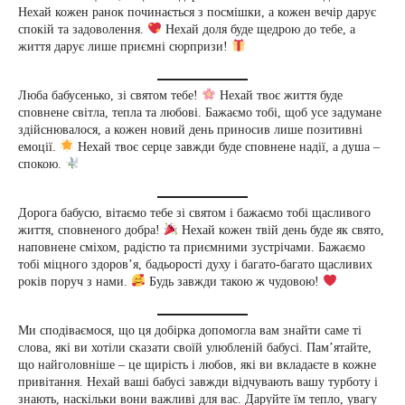
Нехай кожен ранок починається з посмішки, а кожен вечір дарує
спокій та задоволення.
Нехай доля буде щедрою до тебе, а
життя дарує лише приємні сюрпризи!
Люба бабусенько, зі святом тебе!
Нехай твоє життя буде
сповнене світла, тепла та любові. Бажаємо тобі, щоб усе задумане
здійснювалося, а кожен новий день приносив лише позитивні
емоції.
Нехай твоє серце завжди буде сповнене надії, а душа –
спокою.
Дорога бабусю, вітаємо тебе зі святом і бажаємо тобі щасливого
життя, сповненого добра!
Нехай кожен твій день буде як свято,
наповнене сміхом, радістю та приємними зустрічами. Бажаємо
тобі міцного здоров’я, бадьорості духу і багато-багато щасливих
років поруч з нами.
Будь завжди такою ж чудовою!
Ми сподіваємося, що ця добірка допомогла вам знайти саме ті
слова, які ви хотіли сказати своїй улюбленій бабусі. Пам’ятайте,
що найголовніше – це щирість і любов, які ви вкладаєте в кожне
привітання. Нехай ваші бабусі завжди відчувають вашу турботу і
знають, наскільки вони важливі для вас. Даруйте їм тепло, увагу