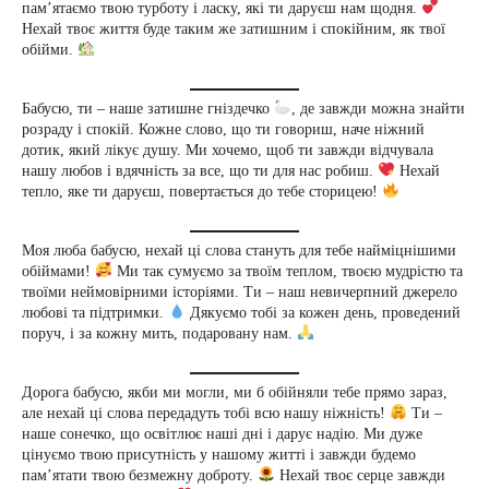
пам’ятаємо твою турботу і ласку, які ти даруєш нам щодня.
Нехай твоє життя буде таким же затишним і спокійним, як твої
обійми.
Бабусю, ти – наше затишне гніздечко
, де завжди можна знайти
розраду і спокій. Кожне слово, що ти говориш, наче ніжний
дотик, який лікує душу. Ми хочемо, щоб ти завжди відчувала
нашу любов і вдячність за все, що ти для нас робиш.
Нехай
тепло, яке ти даруєш, повертається до тебе сторицею!
Моя люба бабусю, нехай ці слова стануть для тебе найміцнішими
обіймами!
Ми так сумуємо за твоїм теплом, твоєю мудрістю та
твоїми неймовірними історіями. Ти – наш невичерпний джерело
любові та підтримки.
Дякуємо тобі за кожен день, проведений
поруч, і за кожну мить, подаровану нам.
Дорога бабусю, якби ми могли, ми б обійняли тебе прямо зараз,
але нехай ці слова передадуть тобі всю нашу ніжність!
Ти –
наше сонечко, що освітлює наші дні і дарує надію. Ми дуже
цінуємо твою присутність у нашому житті і завжди будемо
пам’ятати твою безмежну доброту.
Нехай твоє серце завжди