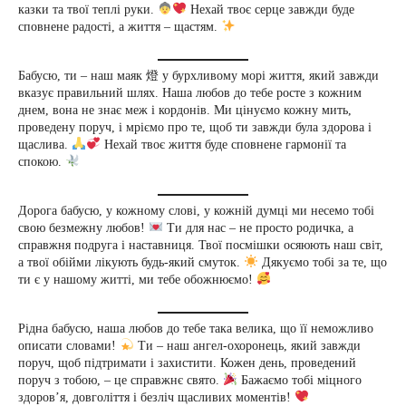
казки та твої теплі руки.
Нехай твоє серце завжди буде
сповнене радості, а життя – щастям.
Бабусю, ти – наш маяк 燈 у бурхливому морі життя, який завжди
вказує правильний шлях. Наша любов до тебе росте з кожним
днем, вона не знає меж і кордонів. Ми цінуємо кожну мить,
проведену поруч, і мріємо про те, щоб ти завжди була здорова і
щаслива.
Нехай твоє життя буде сповнене гармонії та
спокою.
Дорога бабусю, у кожному слові, у кожній думці ми несемо тобі
свою безмежну любов!
Ти для нас – не просто родичка, а
справжня подруга і наставниця. Твої посмішки осяюють наш світ,
а твої обійми лікують будь-який смуток.
Дякуємо тобі за те, що
ти є у нашому житті, ми тебе обожнюємо!
Рідна бабусю, наша любов до тебе така велика, що її неможливо
описати словами!
Ти – наш ангел-охоронець, який завжди
поруч, щоб підтримати і захистити. Кожен день, проведений
поруч з тобою, – це справжнє свято.
Бажаємо тобі міцного
здоров’я, довголіття і безліч щасливих моментів!