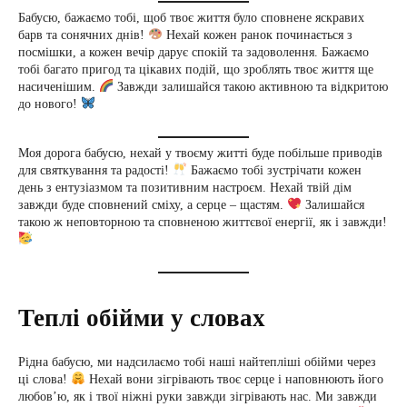
Бабусю, бажаємо тобі, щоб твоє життя було сповнене яскравих
барв та сонячних днів!
Нехай кожен ранок починається з
посмішки, а кожен вечір дарує спокій та задоволення. Бажаємо
тобі багато пригод та цікавих подій, що зроблять твоє життя ще
насиченішим.
Завжди залишайся такою активною та відкритою
до нового!
Моя дорога бабусю, нехай у твоєму житті буде побільше приводів
для святкування та радості!
Бажаємо тобі зустрічати кожен
день з ентузіазмом та позитивним настроєм. Нехай твій дім
завжди буде сповнений сміху, а серце – щастям.
Залишайся
такою ж неповторною та сповненою життєвої енергії, як і завжди!
Теплі обійми у словах
Рідна бабусю, ми надсилаємо тобі наші найтепліші обійми через
ці слова!
Нехай вони зігрівають твоє серце і наповнюють його
любов’ю, як і твої ніжні руки завжди зігрівають нас. Ми завжди