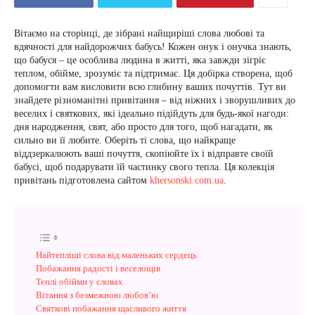
Вітаємо на сторінці, де зібрані найщиріші слова любові та
вдячності для найдорожчих бабусь! Кожен онук і онучка знають,
що бабуся – це особлива людина в житті, яка завжди зігріє
теплом, обійме, зрозуміє та підтримає. Ця добірка створена, щоб
допомогти вам висловити всю глибину ваших почуттів. Тут ви
знайдете різноманітні привітання – від ніжних і зворушливих до
веселих і святкових, які ідеально підійдуть для будь-якої нагоди:
дня народження, свят, або просто для того, щоб нагадати, як
сильно ви її любите. Оберіть ті слова, що найкраще
віддзеркалюють ваші почуття, скопіюйте їх і відправте своїй
бабусі, щоб подарувати їй частинку свого тепла. Ця колекція
привітань підготовлена сайтом
khersonski.com.ua
.
Найтепліші слова від маленьких сердець
Побажання радості і веселощів
Теплі обійми у словах
Вітання з безмежною любов’ю
Святкові побажання щасливого життя