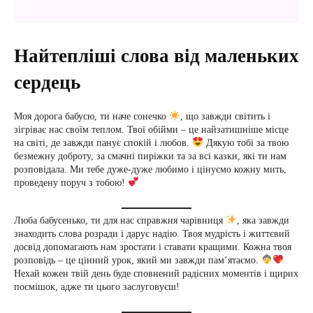
Найтепліші слова від маленьких
сердець
Моя дорога бабусю, ти наче сонечко
, що завжди світить і
зігріває нас своїм теплом. Твої обійми – це найзатишніше місце
на світі, де завжди панує спокій і любов.
Дякую тобі за твою
безмежну доброту, за смачні пиріжки та за всі казки, які ти нам
розповідала. Ми тебе дуже-дуже любимо і цінуємо кожну мить,
проведену поруч з тобою!
Люба бабусенько, ти для нас справжня чарівниця
, яка завжди
знаходить слова розради і дарує надію. Твоя мудрість і життєвий
досвід допомагають нам зростати і ставати кращими. Кожна твоя
розповідь – це цінний урок, який ми завжди пам’ятаємо.
Нехай кожен твій день буде сповнений радісних моментів і щирих
посмішок, адже ти цього заслуговуєш!