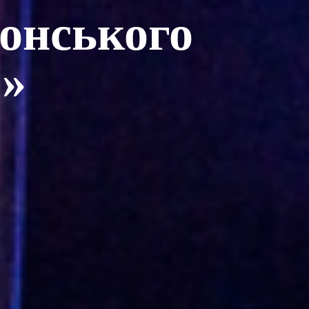
сонського
р»