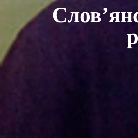
Слов’янс
р