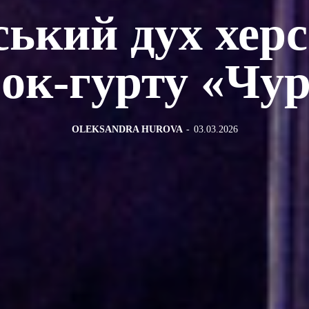
ький дух хер
ок-гурту «Чу
OLEKSANDRA HUROVA
-
03.03.2026