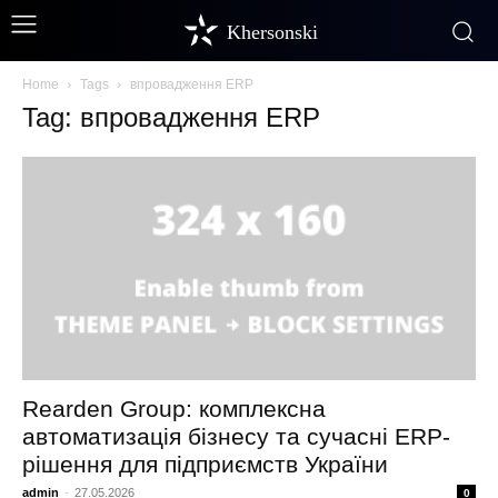
Khersonski
Home
Tags
впровадження ERP
Tag: впровадження ERP
Rearden Group: комплексна
автоматизація бізнесу та сучасні ERP-
рішення для підприємств України
admin
-
27.05.2026
0