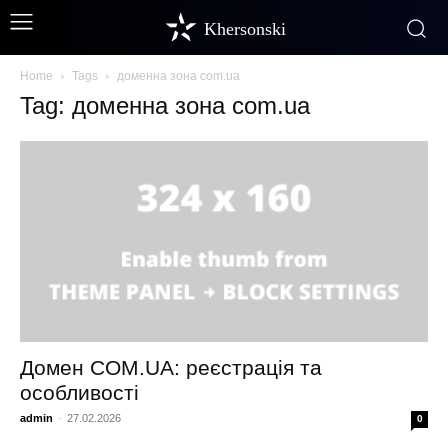
Khersonski
Home
Tags
доменна зона com.ua
Tag: доменна зона com.ua
Домен COM.UA: реєстрація та
особливості
admin
-
27.02.2026
0