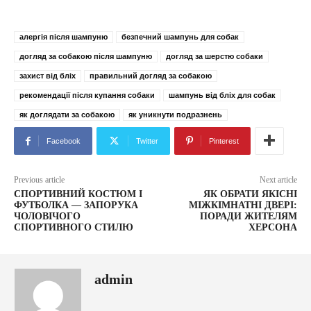
алергія після шампуню
безпечний шампунь для собак
догляд за собакою після шампуню
догляд за шерстю собаки
захист від бліх
правильний догляд за собакою
рекомендації після купання собаки
шампунь від бліх для собак
як доглядати за собакою
як уникнути подразнень
Facebook
Twitter
Pinterest
Previous article
Next article
СПОРТИВНИЙ КОСТЮМ І
ЯК ОБРАТИ ЯКІСНІ
ФУТБОЛКА — ЗАПОРУКА
МІЖКІМНАТНІ ДВЕРІ:
ЧОЛОВІЧОГО
ПОРАДИ ЖИТЕЛЯМ
СПОРТИВНОГО СТИЛЮ
ХЕРСОНА
admin