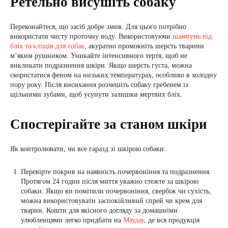
Ретельно висушіть собаку
Переконайтеся, що засіб добре змив. Для цього потрібно
використати чисту проточну воду. Використовуючи
шампунь від
бліх та кліщів для собак
, акуратно промокніть шерсть тварини
м’яким рушником. Уникайте інтенсивного тертя, щоб не
викликати подразнення шкіри. Якщо шерсть густа, можна
скористатися феном на низьких температурах, особливо в холодну
пору року. Після висихання розчешіть собаку гребенем із
щільними зубами, щоб усунути залишки мертвих бліх.
Спостерігайте за станом шкіри
Як контролювати, чи все гаразд зі шкірою собаки:
Перевірте покрив на наявність почервоніння та подразнення.
Протягом 24 годин після миття уважно стежте за шкірою
собаки. Якщо ви помітили почервоніння, свербіж чи сухість,
можна використовувати заспокійливий спрей чи крем для
тварин. Кошти для якісного догляду за домашніми
улюбленцями легко придбати на
Маудау
, де вся продукція