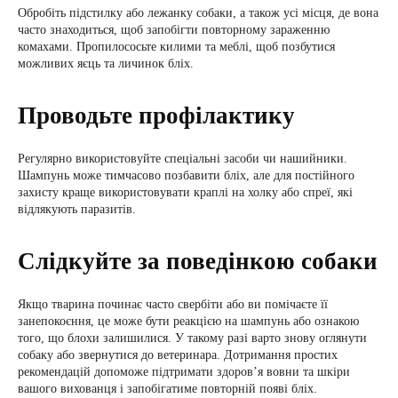
Обробіть підстилку або лежанку собаки, а також усі місця, де вона
часто знаходиться, щоб запобігти повторному зараженню
комахами. Пропилососьте килими та меблі, щоб позбутися
можливих яєць та личинок бліх.
Проводьте профілактику
Регулярно використовуйте спеціальні засоби чи нашийники.
Шампунь може тимчасово позбавити бліх, але для постійного
захисту краще використовувати краплі на холку або спреї, які
відлякують паразитів.
Слідкуйте за поведінкою собаки
Якщо тварина починає часто свербіти або ви помічаєте її
занепокоєння, це може бути реакцією на шампунь або ознакою
того, що блохи залишилися. У такому разі варто знову оглянути
собаку або звернутися до ветеринара. Дотримання простих
рекомендацій допоможе підтримати здоров’я вовни та шкіри
вашого вихованця і запобігатиме повторній появі бліх.