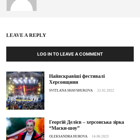
LEAVE A REPLY
LOG IN TO LEAVE A COMMENT
Найяскравіші фестивалі
Херсонщини
SVITLANA SHAVSHUKOVA
-
22.02.2022
Георгій Делієв – херсонська зірка
“Маски-шоу”
OLEKSANDRA HUROVA
-
14.06.2023