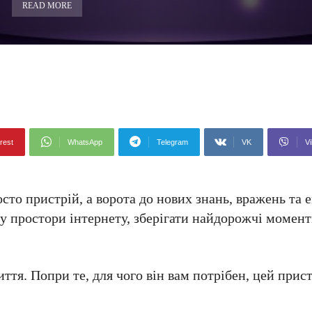
READ MORE
rest
WhatsApp
Telegram
VK
Vi
сто пристрій, а ворота до нових знань, вражень та 
у простори інтернету, зберігати найдорожчі момент
тя. Попри те, для чого він вам потрібен, цей прис