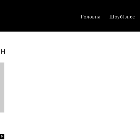
Головна
Шоубізнес
ен
0