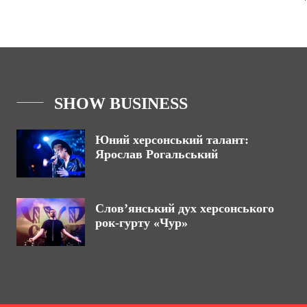
SHOW BUSINESS
Юний херсонський талант:
Ярослав Рогальський
Слов’янський дух херсонського
рок-гурту «Чур»