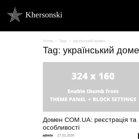
Khersonski
Home
Tags
український домен
Tag: український дом
Домен COM.UA: реєстрація та
особливості
admin
-
27.02.2026