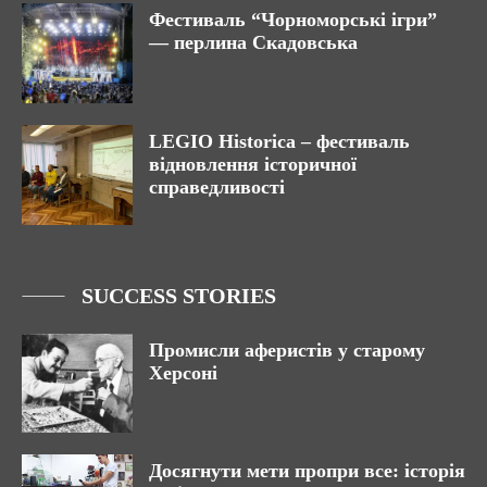
Фестиваль “Чорноморські ігри”
— перлина Скадовська
LEGIO Historica – фестиваль
відновлення історичної
справедливості
SUCCESS STORIES
Промисли аферистів у старому
Херсоні
Досягнути мети пропри все: історія