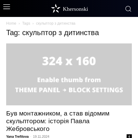
Khersonski
Home
Tags
скульптор з дитинства
Tag: скульптор з дитинства
Був монтажником, а став відомим
скульптором: історія Павла
Жебровського
Yana Trefilova
-
19.11.2024
0