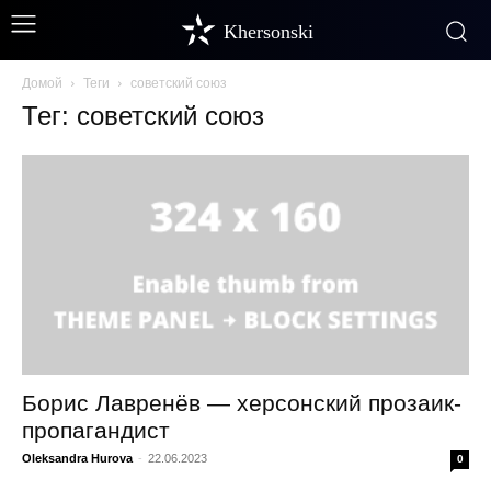
Khersonski
Домой
Теги
советский союз
Тег: советский союз
Борис Лавренёв — херсонский прозаик-
пропагандист
Oleksandra Hurova
-
22.06.2023
0