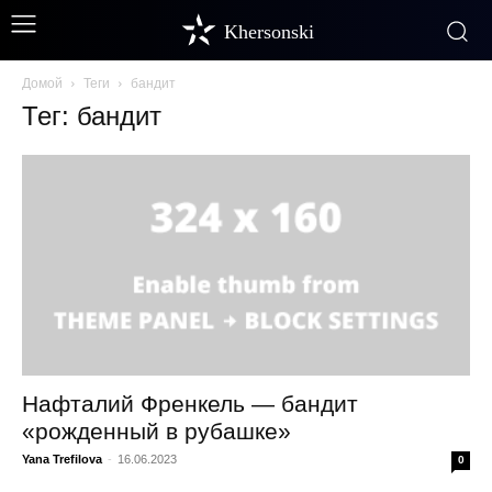
Khersonski
Домой
Теги
бандит
Тег: бандит
Нафталий Френкель — бандит
«рожденный в рубашке»
Yana Trefilova
-
16.06.2023
0