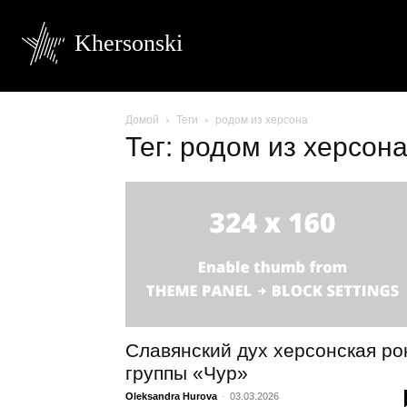
Khersonski
Домой
Теги
родом из херсона
Тег: родом из херсон
Славянский дух херсонская ро
группы «Чур»
Oleksandra Hurova
-
03.03.2026