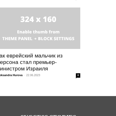
ак еврейский мальчик из
ерсона стал премьер-
инистром Израиля
eksandra Hurova
-
22.06.2023
0