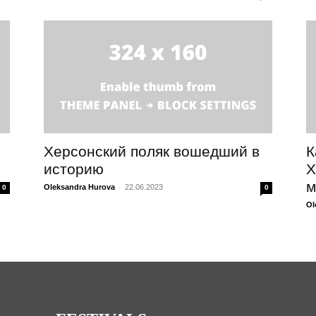
Херсонский поляк вошедший в
К
историю
Х
м
Oleksandra Hurova
-
22.06.2023
0
0
Ol