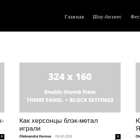
Главная
Шоу-бизнес
Фес
а
к-
Как херсонцы блэк-метал
Ю
играли
Я
Oleksandra Hurova
-
09.02.2026
Ol
0
0