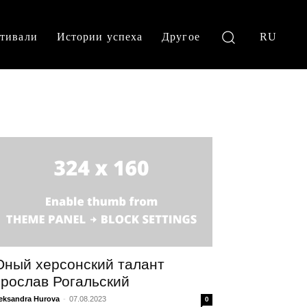
тивали
Истории успеха
Другое
RU
ный херсонский талант
рослав Рогальский
eksandra Hurova
-
07.08.2023
0