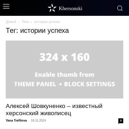
Khersonski
Домой
Теги
истории успеха
Тег: истории успеха
Алексей Шовкуненко – известный
херсонский живописец
Yana Trefilova
-
18.11.2024
0