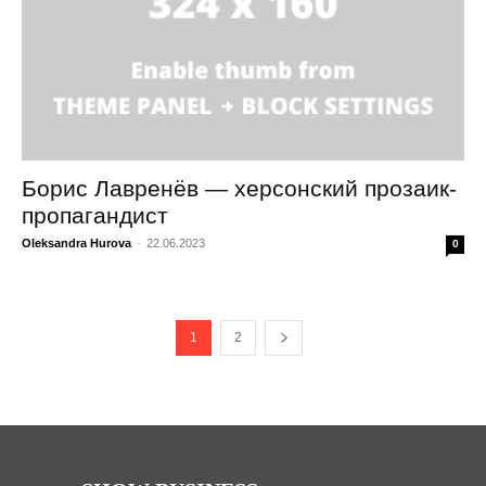
Борис Лавренёв — херсонский прозаик-
пропагандист
Oleksandra Hurova
-
22.06.2023
0
1
2