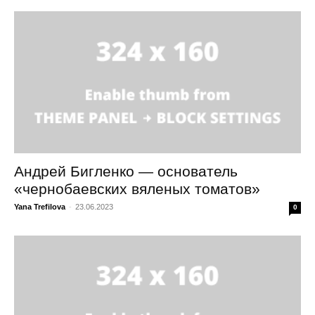
Андрей Бигленко — основатель
«чернобаевских вяленых томатов»
Yana Trefilova
-
23.06.2023
0