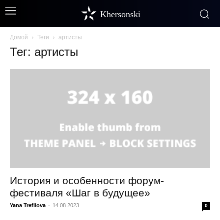
Khersonski
Домой
Теги
артисты
Тег: артисты
История и особенности форум-
фестиваля «Шаг в будущее»
Yana Trefilova
-
14.08.2023
0