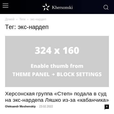
Khersonski
Домой
Теги
экс-нардеп
Тег: экс-нардеп
Херсонская группа «Степ» подала в суд
на экс-нардепа Ляшко из-за «кабанчика»
Oleksandr Moshenskiy
-
23.02.2022
0