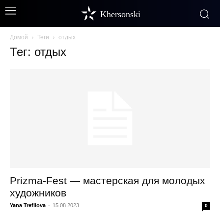
Khersonski
Домой
Теги
отдых
Тег: отдых
Prizma-Fest — мастерская для молодых
художников
Yana Trefilova
-
15.08.2023
0