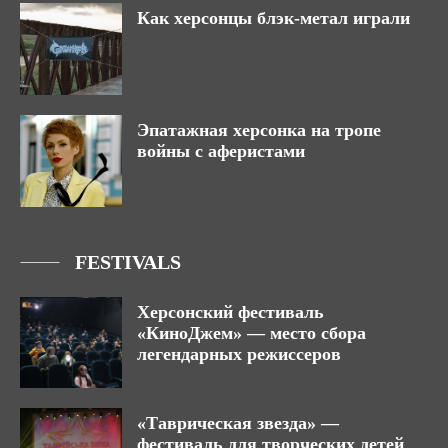
Как херсонцы блэк-метал играли
Эпатажная херсонка на тропе
войны с аферистами
FESTIVALS
Херсонский фестиваль
«КиноДжем» — место сбора
легендарных режиссеров
«Таврическая звезда» —
фестиваль для творческих детей