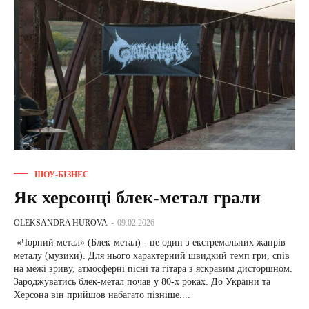
ШОУ-БІЗНЕС
Як херсонці блек-метал грали
OLEKSANDRA HUROVA
-
09.02.2026
«Чорний метал» (Блек-метал) - це один з екстремальних жанрів
металу (музики). Для нього характерний швидкий темп гри, спів
на межі зриву, атмосферні пісні та гітара з яскравим дисторшном.
Зароджуватись блек-метал почав у 80-х роках. До України та
Херсона він прийшов набагато пізніше....