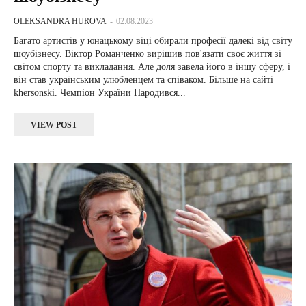
OLEKSANDRA HUROVA
-
02.08.2023
Багато артистів у юнацькому віці обирали професії далекі від світу
шоубізнесу. Віктор Романченко вирішив пов'язати своє життя зі
світом спорту та викладання. Але доля завела його в іншу сферу, і
він став українським улюбленцем та співаком. Більше на сайті
khersonski. Чемпіон України Народився...
VIEW POST