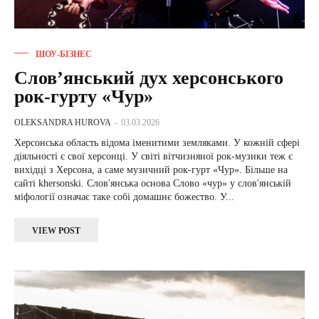
ШОУ-БІЗНЕС
Слов’янський дух херсонського
рок-гурту «Чур»
OLEKSANDRA HUROVA
-
03.03.2026
Херсонська область відома іменитими земляками. У кожній сфері
діяльності є свої херсонці. У світі вітчизняної рок-музики теж є
вихідці з Херсона, а саме музичний рок-гурт «Чур». Більше на
сайті khersonski. Слов'янська основа Слово «чур» у слов'янській
міфології означає таке собі домашнє божество. У...
VIEW POST