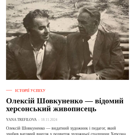
ІСТОРІЇ УСПІХУ
Олексій Шовкуненко — відомий
херсонський живописець
YANA TREFILOVA
-
18.11.2024
Олексій Шовкуненко — видатний художник і педагог, який
зробив вагомий внесок у розвиток художньої спадщини Херсона.