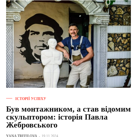
ІСТОРІЇ УСПІХУ
Був монтажником, а став відомим
скульптором: історія Павла
Жебровського
YANA TREFILOVA
-
19.11.2024