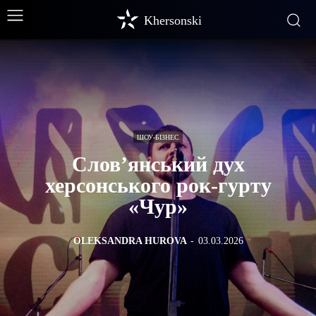
Khersonski
ШОУ-БІЗНЕС
Слов’янський дух
херсонського рок-гурту
«Чур»
OLEKSANDRA HUROVA
-
03.03.2026