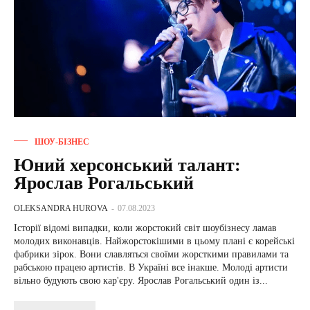
ШОУ-БІЗНЕС
Юний херсонський талант:
Ярослав Рогальський
OLEKSANDRA HUROVA
-
07.08.2023
Історії відомі випадки, коли жорстокий світ шоубізнесу ламав
молодих виконавців. Найжорстокішими в цьому плані є корейські
фабрики зірок. Вони славляться своїми жорсткими правилами та
рабською працею артистів. В Україні все інакше. Молоді артисти
вільно будують свою кар'єру. Ярослав Рогальський один із...