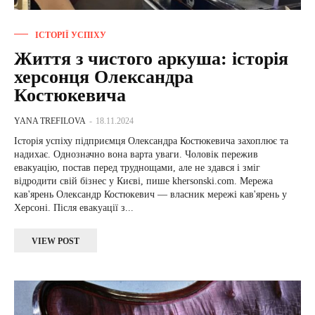
ІСТОРІЇ УСПІХУ
Життя з чистого аркуша: історія
херсонця Олександра
Костюкевича
YANA TREFILOVA
-
18.11.2024
Історія успіху підприємця Олександра Костюкевича захоплює та
надихає. Однозначно вона варта уваги. Чоловік пережив
евакуацію, постав перед труднощами, але не здався і зміг
відродити свій бізнес у Києві, пише khersonski.com. Мережа
кав'ярень Олександр Костюкевич — власник мережі кав'ярень у
Херсоні. Після евакуації з...
VIEW POST